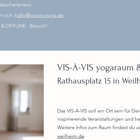
Naturheilpraxis.
t sich:
hallo@visavis-yoga.de
.
E & OFFLINE - Besuch!
VIS-À-VIS yogaraum 
Rathausplatz 15 in Wei
Das VIS-À-VIS soll ein Ort sein
für Dei
inspirierende Veranstaltungen und 
Weitere Infos zum Raum findest du a
weilheim.de