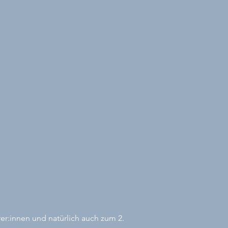
for more news:
SIGN UP HERE
rer:innen und natürlich auch zum 2.