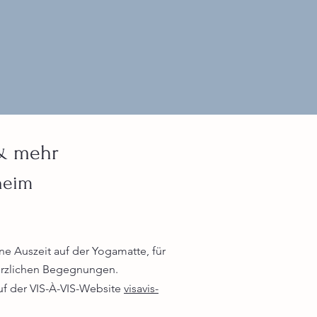
& mehr
lheim
ne Auszeit auf der Yogamatte, für
herzlichen Begegnungen.
uf der VIS-À-VIS-Website
visavis-