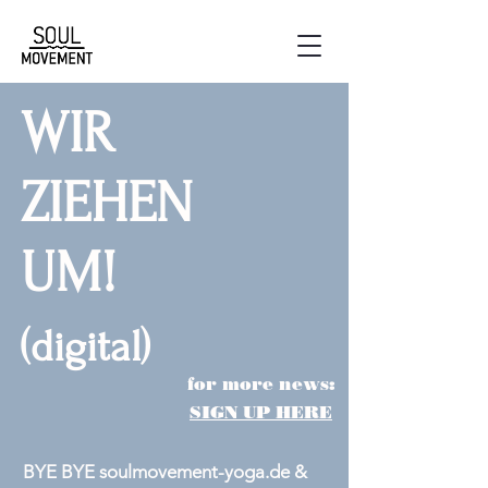
WIR
ZIEHEN
UM!
(digital)
for more news:
SIGN UP HERE
BYE BYE soulmovement-yoga.de &