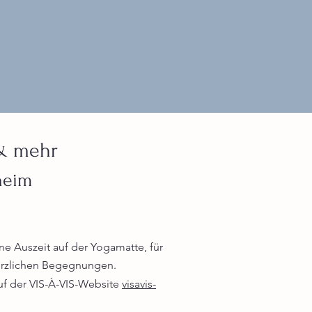
& mehr
lheim
ne Auszeit auf der Yogamatte, für
herzlichen Begegnungen.
uf der VIS-À-VIS-Website
visavis-