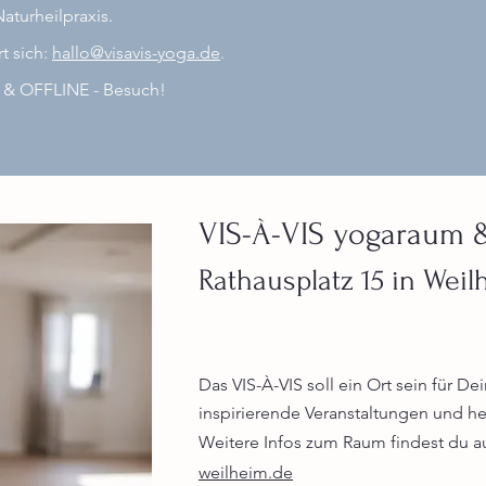
Naturheilpraxis.
t sich:
hallo@visavis-yoga.de
.
E & OFFLINE - Besuch!
VIS-À-VIS yogaraum 
Rathausplatz 15 in Wei
Das VIS-À-VIS soll ein Ort sein
für Dei
inspirierende Veranstaltungen und 
Weitere Infos zum Raum findest du a
weilheim.de